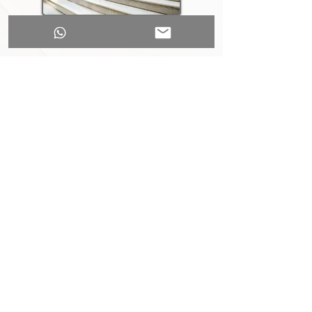
PRÁCTICA LITIGIOSA
SERVICIOS
C/ GRAN VÍA 67, 2B. MADRID. COMUNIDAD DE MADRID,
ESPAÑA
INFO@RICOSANCHEZASOCIADOS.COM
C/ VILLACONEJOS 6A. N.3, ALCORCÓN. MADRID. COMUNIDAD
DE MADRID, ESPAÑA