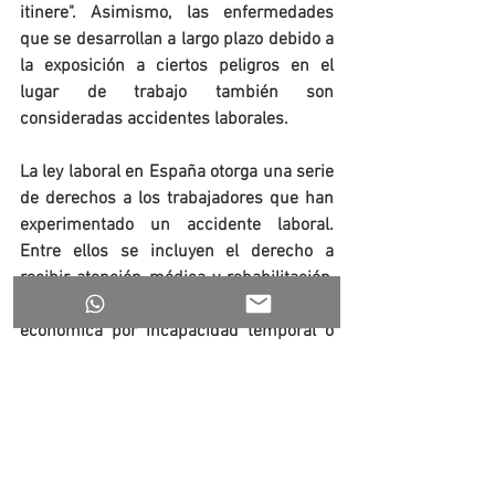
itinere". Asimismo, las enfermedades 
que se desarrollan a largo plazo debido a 
la exposición a ciertos peligros en el 
lugar de trabajo también son 
consideradas accidentes laborales.
La ley laboral en España otorga una serie 
de derechos a los trabajadores que han 
experimentado un accidente laboral. 
Entre ellos se incluyen el derecho a 
recibir atención médica y rehabilitación, 
el derecho a una compensación 
económica por incapacidad temporal o 
permanente, el derecho a ser reubicado 
o tener adaptado su puesto de trabajo en 
caso de incapacidad parcial, y el derecho 
a denunciar condiciones de trabajo 
inseguras.