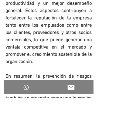
productividad y un mejor desempeño 
general. Estos aspectos contribuyen a 
fortalecer la reputación de la empresa 
tanto entre los empleados como entre 
los clientes, proveedores y otros socios 
comerciales, lo que puede generar una 
ventaja competitiva en el mercado y 
promover el crecimiento sostenible de la 
organización.
En resumen, la prevención de riesgos 
laborales no solo cumple con 
obligaciones legales y éticas, sino que 
también se presenta como una inversión 
inteligente para las empresas. Al 
gestionar de manera efectiva la 
seguridad y la salud laboral, se protege a 
los trabajadores, se optimizan los 
recursos y se promueve un entorno de 