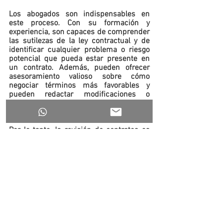
Los abogados son indispensables en 
este proceso. Con su formación y 
experiencia, son capaces de comprender 
las sutilezas de la ley contractual y de 
identificar cualquier problema o riesgo 
potencial que pueda estar presente en 
un contrato. Además, pueden ofrecer 
asesoramiento valioso sobre cómo 
negociar términos más favorables y 
pueden redactar modificaciones o 
adiciones al contrato para proteger aún 
más los intereses de su cliente.
Por lo tanto, la revisión de contratos es 
una tarea crucial que puede tener un 
impacto significativo en el éxito y la 
seguridad de tu negocio. Es altamente 
recomendable contar con el apoyo de un 
abogado experto en derecho mercantil. 
En Rico Sanchez Abogados, estamos 
listos para ayudarte a asegurar que tus 
contratos sean sólidos y efectivos. Si 
necesitas ayuda con la revisión de 
contratos, no dudes en contactarnos. 