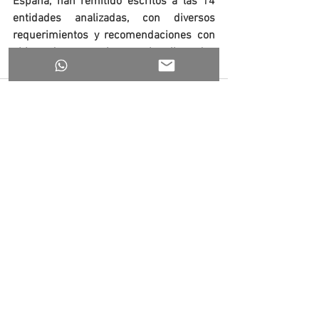
España, han remitido escritos a las 14 
entidades analizadas, con diversos 
requerimientos y recomendaciones con 
objeto de que subsanen las llamadas 
debilidades que han detectado.
Ver todo
Entradas recientes