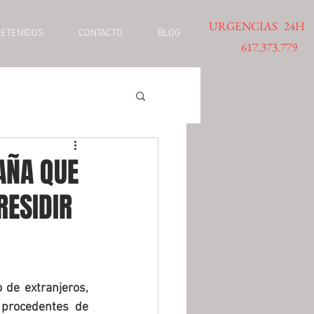
URGENCIAS 24H
DETENIDOS
CONTACTO
BLOG
617.373.779
AÑA QUE
RESIDIR
de extranjeros, 
procedentes de 